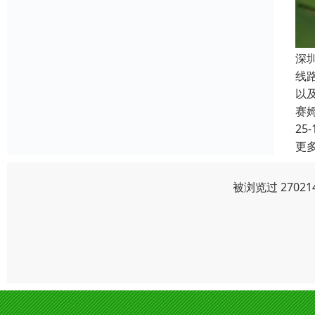
深
线
以
赛
25-
更
被浏览过 2702