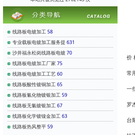
线路板电镀加工
58
专业载板电镀加工服务提
631
沙井福永松岗线路板电镀
70
价
线路板电镀加工厂家
75
常
线路板电镀加工工艺
60
线路板酸性镀铜加工
65
一
线路板氰化物镀银加工
59
罗杰
线路板无氰镀银加工
67
线路板化学镀镍金加工
63
台耀
线路板热风整平
59