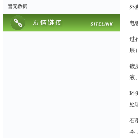
暂无数据
外
电
过
层
镀
液
环
处
石
本