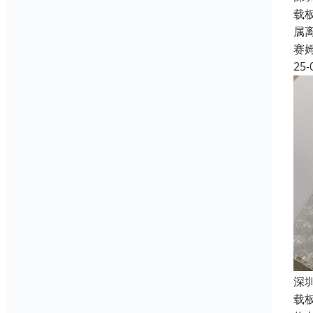
载
属
赛
25-
深圳
载板