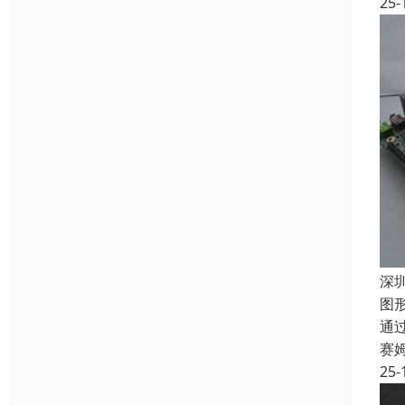
25-
深
图
通
赛
25-