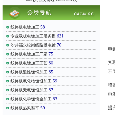
线路板电镀加工
58
专业载板电镀加工服务提
631
沙井福永松岗线路板电镀
70
电
线路板电镀加工厂家
75
实
线路板电镀加工工艺
60
不
线路板酸性镀铜加工
65
线路板氰化物镀银加工
59
增
线路板无氰镀银加工
67
电
线路板化学镀镍金加工
63
提
线路板热风整平
59