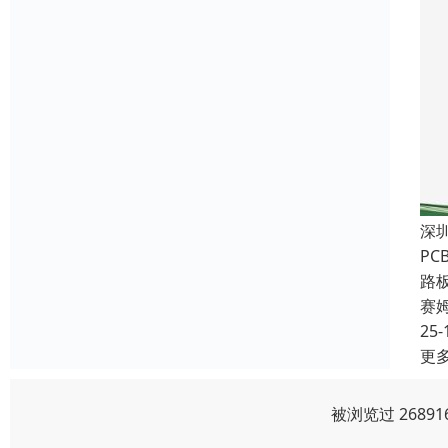
深
P
路
赛
25-
更
被浏览过 2689