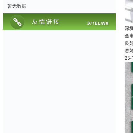
暂无数据
深
金
良
赛
25-