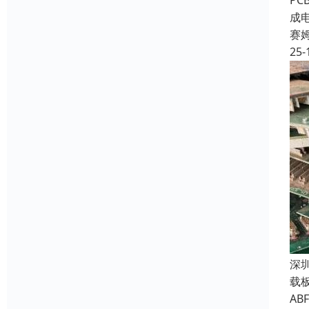
P
成
赛
25-
深
载
A