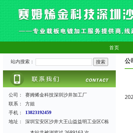
首页
公
站内搜索：
公司：
赛姆烯金科技深圳沙井加工厂
20
联系：
方姐
手机：
13823192459
地址：
深圳宝安区沙井大王山益益明工业区C栋
本站共被浏览过 2689163 次