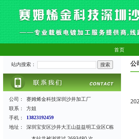
首页
公
站内搜索：
公司：
赛姆烯金科技深圳沙井加工厂
20
联系：
方姐
手机：
13823192459
地址：
深圳宝安区沙井大王山益益明工业区C栋
本站共被浏览过 2693480 次