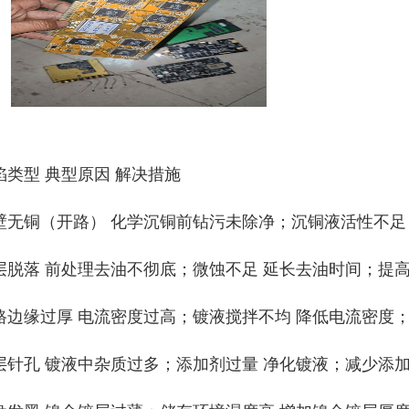
陷类型
典型原因
解决措施
壁无铜（开路） 化学沉铜前钻污未除净；沉铜液活性不足
层脱落 前处理去油不彻底；微蚀不足 延长去油时间；提
路边缘过厚 电流密度过高；镀液搅拌不均 降低电流密度
层针孔 镀液中杂质过多；添加剂过量 净化镀液；减少添