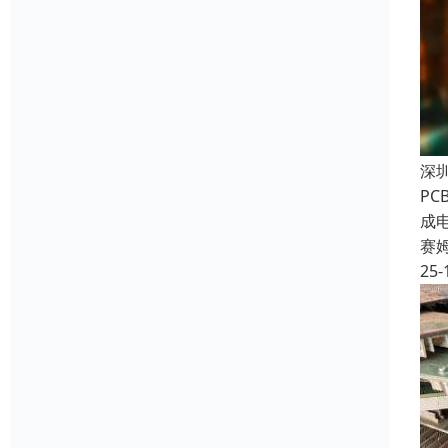
深
P
成
赛
25-