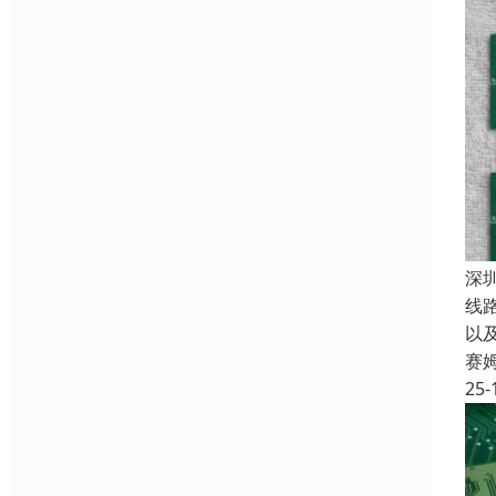
深
线
以
赛
25-