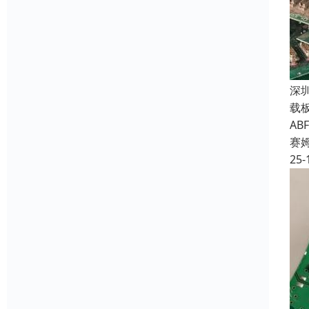
深
载
A
赛
25-