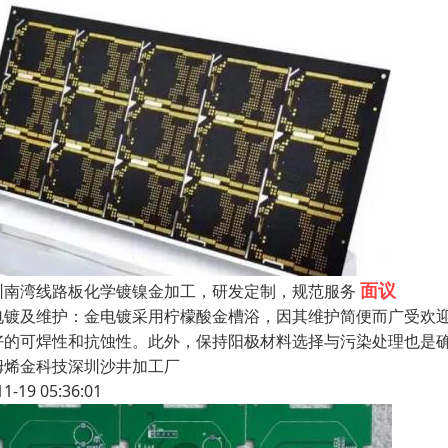
面议
圳南湾线路板化学镀镍金加工，研发定制，规范服务
电镀及维护：金电镀采用柠檬酸金槽浴，因其维护简便而广受欢迎
好的可焊性和抗蚀性。此外，保持阳极材料选择与污染处理也是
姆烯金科技深圳沙井加工厂
11-19 05:36:01