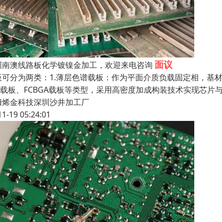
面议
圳南澳线路板化学镀镍金加工，欢迎来电咨询
板可分为两类：1.薄层色谱载板：作为平面介质负载固定相，基材
BF载板、FCBGA载板等类型，采用高密度加成构装技术实现芯
姆烯金科技深圳沙井加工厂
11-19 05:24:01