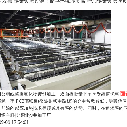
盘发黑
镍金镀层过薄；储存环境湿度高
增加镍金镀层厚度；
面
圳公明线路板氰化物镀银加工，双面板批量下单享受超值优惠
损耗，率 PCB高频板(微波射频电路板)的介电常数较低，导致信
技前沿的感应加热技术等领域具有率的优势。同时，在追求率的
姆烯金科技深圳沙井加工厂
09-09 17:54:01