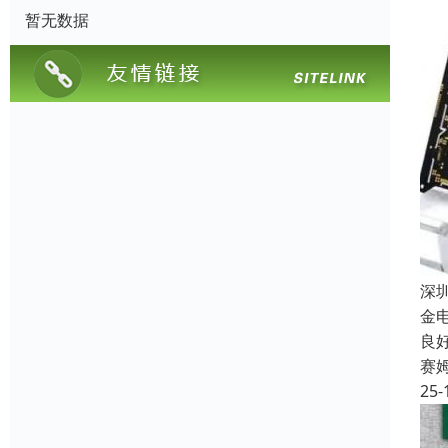
暂无数据
深
金
良
赛
25-