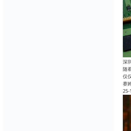
深
随
仅
赛
25-