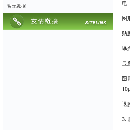
电
暂无数据
图
贴
曝
显
图
1
退
3