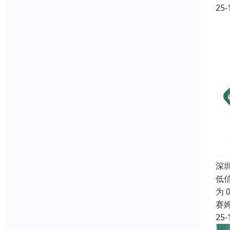
25-
深
低
为 
赛
25-