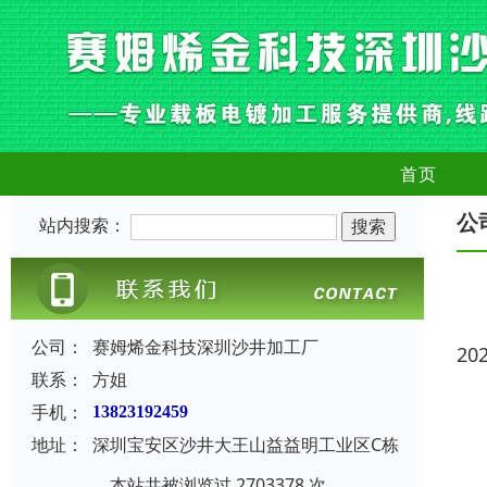
首页
公
站内搜索：
公司：
赛姆烯金科技深圳沙井加工厂
20
联系：
方姐
手机：
13823192459
地址：
深圳宝安区沙井大王山益益明工业区C栋
本站共被浏览过 2703378 次