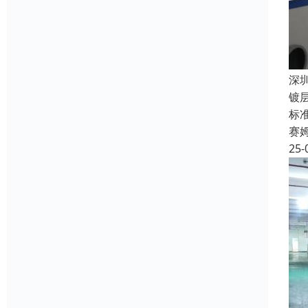
深
镀
标准
赛
25-