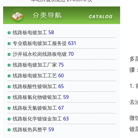
线路板电镀加工
58
专业载板电镀加工服务提
631
沙井福永松岗线路板电镀
70
多
线路板电镀加工厂家
75
骤
线路板电镀加工工艺
60
1
线路板酸性镀铜加工
65
线路板氰化物镀银加工
59
去
线路板无氰镀银加工
67
微
线路板化学镀镍金加工
63
镀
线路板热风整平
59