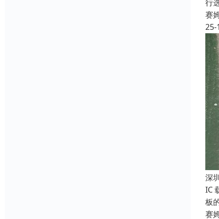
行
赛
25-
深
IC
板
赛