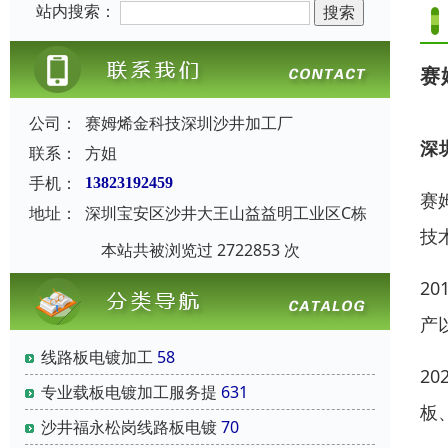
站内搜索：
赛
公司：
赛姆烯金科技深圳沙井加工厂
深
联系：
方姐
手机：
13823192459
赛
地址：
深圳宝安区沙井大王山益益明工业区C栋
技
本站共被浏览过 2722853 次
2
产
线路板电镀加工
58
2
专业载板电镀加工服务提
631
板
沙井福永松岗线路板电镀
70