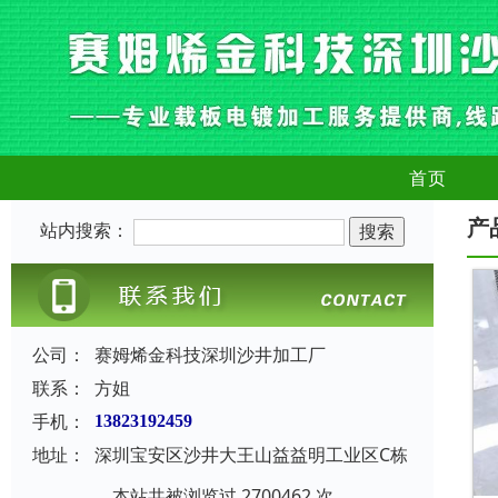
首页
产
站内搜索：
公司：
赛姆烯金科技深圳沙井加工厂
联系：
方姐
手机：
13823192459
地址：
深圳宝安区沙井大王山益益明工业区C栋
本站共被浏览过 2700462 次