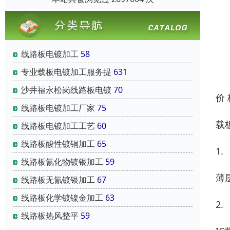
线路板电镀加工
58
专业载板电镀加工服务提
631
沙井福永松岗线路板电镀
70
价
线路板电镀加工厂家
75
载
线路板电镀加工工艺
60
线路板酸性镀铜加工
65
1.
线路板氰化物镀银加工
59
薄
线路板无氰镀银加工
67
线路板化学镀镍金加工
63
2.
线路板热风整平
59