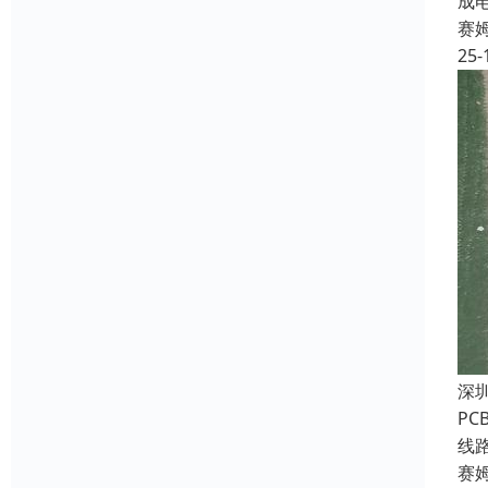
成
赛
25-
深
P
线
赛