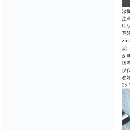
深
注
理
赛
25-
深
随
仅
赛
25-