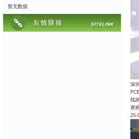
暂无数据
深
P
线
赛
25-