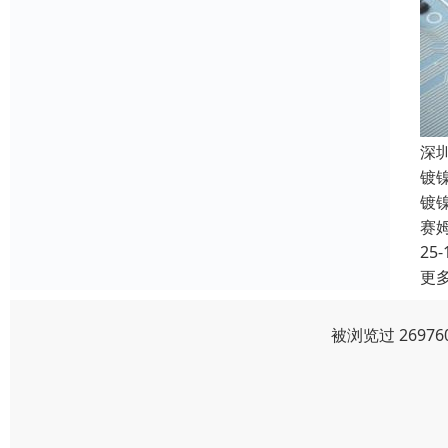
深
镀
镀
赛
25-
更
被浏览过 2697