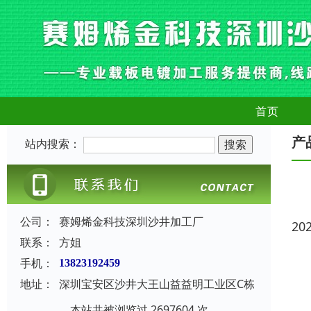
首页
产
站内搜索：
公司：
赛姆烯金科技深圳沙井加工厂
20
联系：
方姐
手机：
13823192459
地址：
深圳宝安区沙井大王山益益明工业区C栋
本站共被浏览过 2697604 次