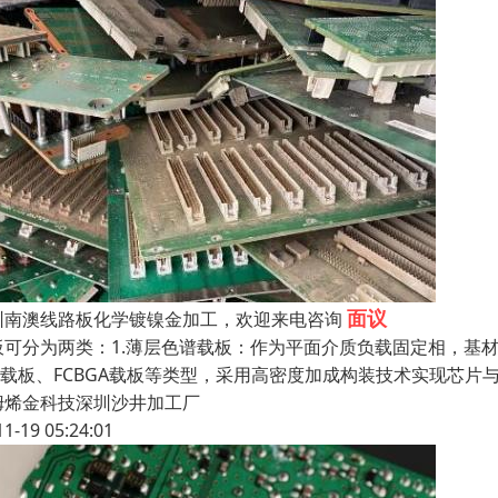
面议
圳南澳线路板化学镀镍金加工，欢迎来电咨询
板可分为两类：1.薄层色谱载板：作为平面介质负载固定相，基材
BF载板、FCBGA载板等类型，采用高密度加成构装技术实现芯
姆烯金科技深圳沙井加工厂
11-19 05:24:01