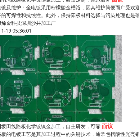
电镀及维护：金电镀采用柠檬酸金槽浴，因其维护简便而广受欢迎
好的可焊性和抗蚀性。此外，保持阳极材料选择与污染处理也是
姆烯金科技深圳沙井加工厂
11-19 05:36:01
面议
圳坂田线路板化学镀镍金加工，自主研发，可靠
路板的电镀工艺是其加工过程中的关键技术，通常包括酸性光亮铜