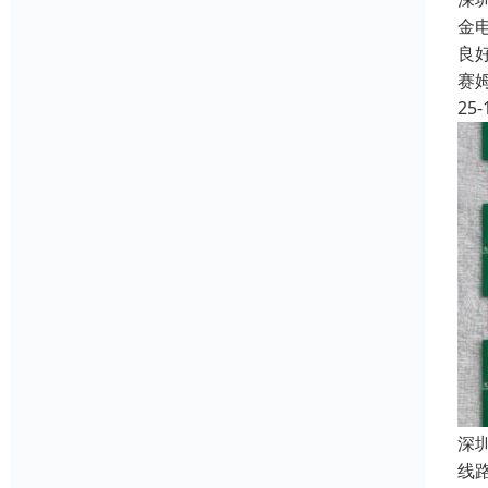
金
良
赛
25-
深
线