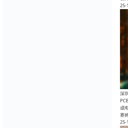
25-
深
P
成
赛
25-