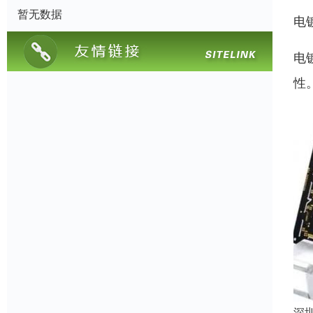
暂无数据
电
电
性
深