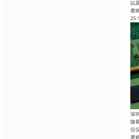
以
赛
25-
深
随
仅
赛