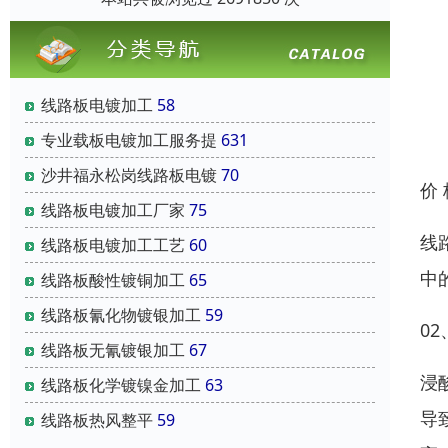
线路板电镀加工
58
专业载板电镀加工服务提
631
沙井福永松岗线路板电镀
70
价
线路板电镀加工厂家
75
线
线路板电镀加工工艺
60
中
线路板酸性镀铜加工
65
线路板氰化物镀银加工
59
0
线路板无氰镀银加工
67
浸
线路板化学镀镍金加工
63
导
线路板热风整平
59