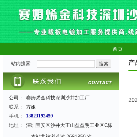
首页
产
站内搜索：
公司：
赛姆烯金科技深圳沙井加工厂
20
联系：
方姐
手机：
13823192459
地址：
深圳宝安区沙井大王山益益明工业区C栋
本站共被浏览过 2691850 次