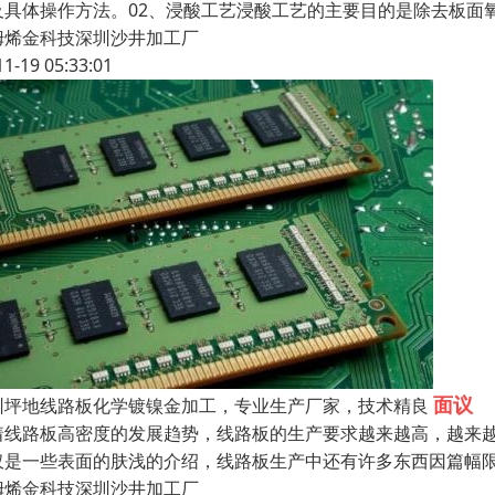
及具体操作方法。02、浸酸工艺浸酸工艺的主要目的是除去板面
姆烯金科技深圳沙井加工厂
11-19 05:33:01
面议
圳坪地线路板化学镀镍金加工，专业生产厂家，技术精良
着线路板高密度的发展趋势，线路板的生产要求越来越高，越来
仅是一些表面的肤浅的介绍，线路板生产中还有许多东西因篇幅
姆烯金科技深圳沙井加工厂