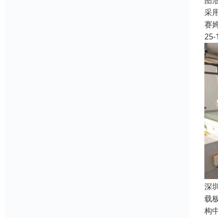
图
采
赛
25-
深
载板
构