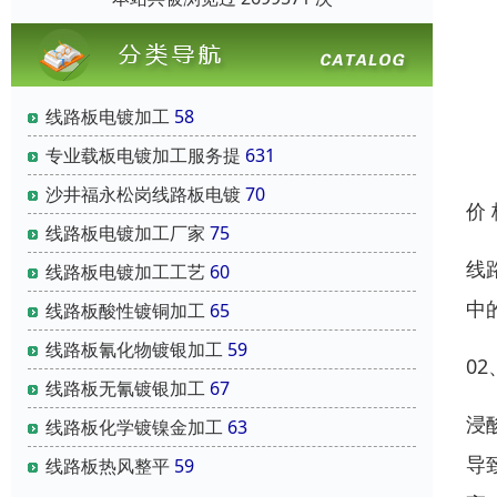
线路板电镀加工
58
专业载板电镀加工服务提
631
沙井福永松岗线路板电镀
70
价
线路板电镀加工厂家
75
线
线路板电镀加工工艺
60
中
线路板酸性镀铜加工
65
线路板氰化物镀银加工
59
0
线路板无氰镀银加工
67
浸
线路板化学镀镍金加工
63
导
线路板热风整平
59