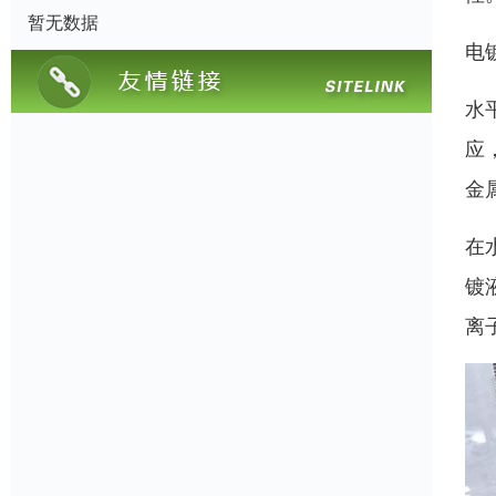
暂无数据
电
水
应
金
在
镀
离