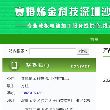
首页
产
站内搜索：
公司：
赛姆烯金科技深圳沙井加工厂
20
联系：
方姐
手机：
13823192459
地址：
深圳宝安区沙井大王山益益明工业区C栋
本站共被浏览过 2699571 次