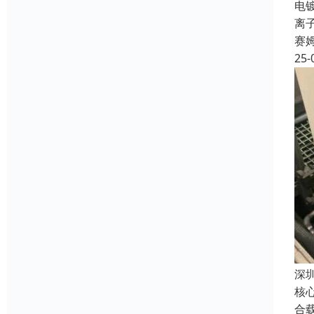
电镀
离
赛
25-
深
核
合