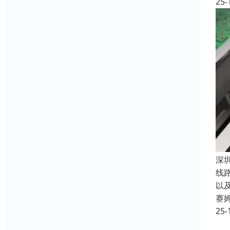
25-
深
线
以
赛
25-