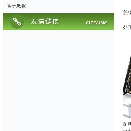
暂无数据
关
处
深