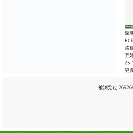
深
P
路
赛
25-
更
被浏览过 2692