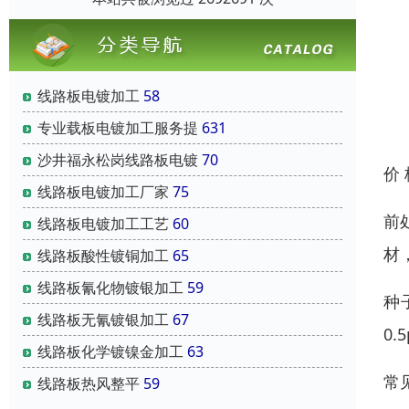
线路板电镀加工
58
专业载板电镀加工服务提
631
沙井福永松岗线路板电镀
70
价
线路板电镀加工厂家
75
前
线路板电镀加工工艺
60
材
线路板酸性镀铜加工
65
线路板氰化物镀银加工
59
种
线路板无氰镀银加工
67
0.
线路板化学镀镍金加工
63
常
线路板热风整平
59