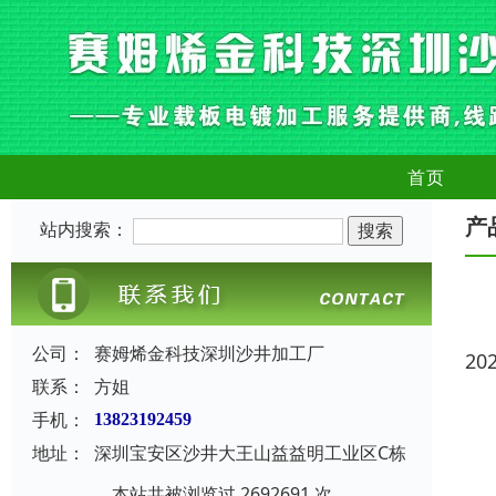
首页
产
站内搜索：
公司：
赛姆烯金科技深圳沙井加工厂
20
联系：
方姐
手机：
13823192459
地址：
深圳宝安区沙井大王山益益明工业区C栋
本站共被浏览过 2692691 次