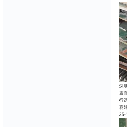
深
表
行
赛
25-