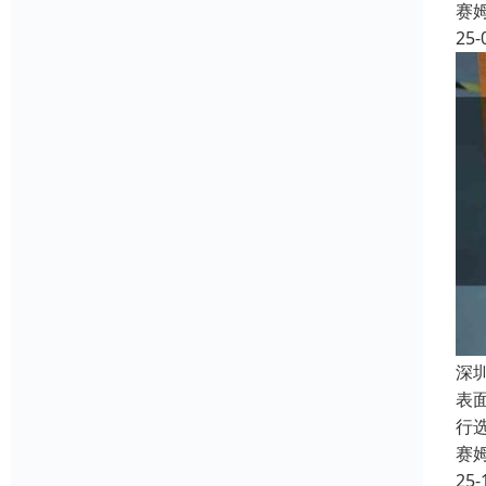
赛
25-
深
表
行
赛
25-