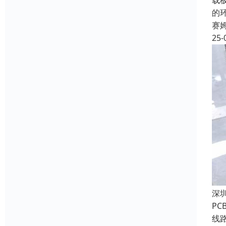
载
的
赛
25-
深
P
线