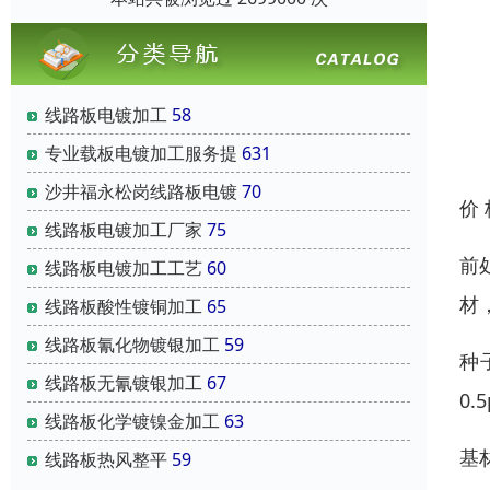
线路板电镀加工
58
专业载板电镀加工服务提
631
沙井福永松岗线路板电镀
70
价
线路板电镀加工厂家
75
前
线路板电镀加工工艺
60
材
线路板酸性镀铜加工
65
线路板氰化物镀银加工
59
种
线路板无氰镀银加工
67
0.
线路板化学镀镍金加工
63
基
线路板热风整平
59