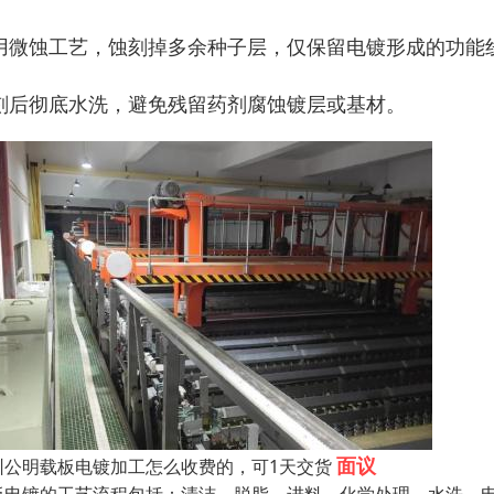
用微蚀工艺，蚀刻掉多余种子层，仅保留电镀形成的功能线路
刻后彻底水洗，避免残留药剂腐蚀镀层或基材。
面议
圳公明载板电镀加工怎么收费的，可1天交货