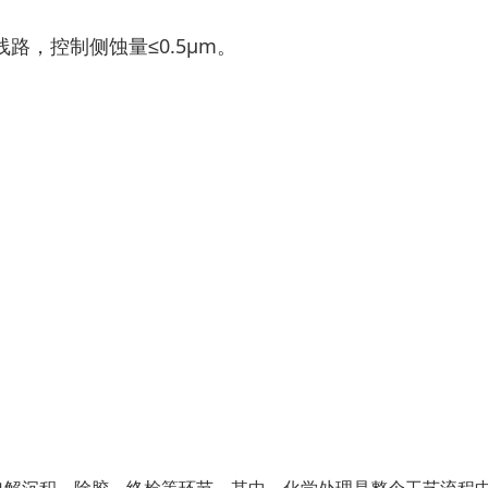
，控制侧蚀量≤0.5μm。