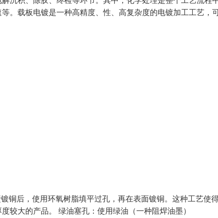
电解沉积、除胶、终检等环节。其中，化学处理是整个工艺流程
速等。载板电镀是一种高精度、性、高复杂度的电镀加工工艺，
孔壁镀铜后，使用环氧树脂填平过孔，再在表面镀铜。这种工艺使得
度较大的产品。 绿油塞孔：使用绿油（一种阻焊油墨）