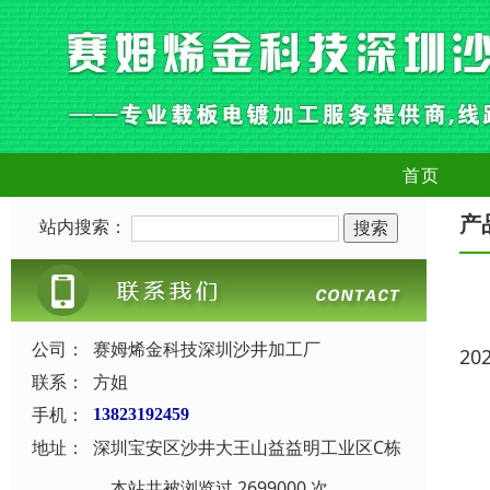
首页
产
站内搜索：
公司：
赛姆烯金科技深圳沙井加工厂
20
联系：
方姐
手机：
13823192459
地址：
深圳宝安区沙井大王山益益明工业区C栋
本站共被浏览过 2699000 次