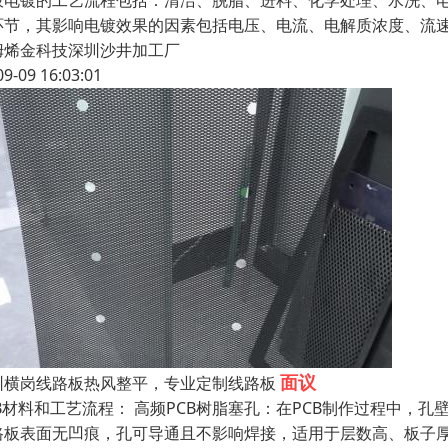
板电镀的工艺流程包括：清洁、脱脂、进料、化学处理、水洗、
环节，其影响电镀效果的因素包括电压、电流、电解质浓度、流
姆烯金科技深圳沙井加工厂
09-09 16:03:01
面议
圳横岗线路板热风整平，专业定制线路板
CB材料和工艺流程： 高频PCB树脂塞孔：在PCB制作过程中，
路板表面无凹痕，孔可导通且不影响焊接，适用于层数高、板子厚