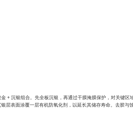
金 + 沉银组合。先全板沉银，再通过干膜掩膜保护，对关键区
沉银层表面涂覆一层有机防氧化剂，以延长其储存寿命。去胶与