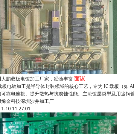
面议
圳大鹏载板电镀加工厂家，经验丰富
 载板电镀加工是半导体封装领域的核心工艺，专为 IC 载板（如 
的可靠电连接、提升散热与抗腐蚀性能。主流镀层类型及用途铜镀
姆烯金科技深圳沙井加工厂
11-10 11:27:01