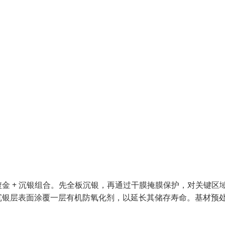
金 + 沉银组合。先全板沉银，再通过干膜掩膜保护，对关键区
沉银层表面涂覆一层有机防氧化剂，以延长其储存寿命。基材预