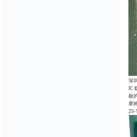
深
IC
板
赛
25-