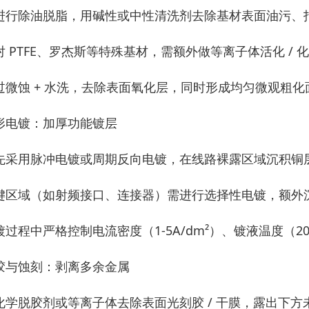
进行除油脱脂，用碱性或中性清洗剂去除基材表面油污、
对 PTFE、罗杰斯等特殊基材，需额外做等离子体活化 /
过微蚀 + 水洗，去除表面氧化层，同时形成均匀微观粗
形电镀：加厚功能镀层
先采用脉冲电镀或周期反向电镀，在线路裸露区域沉积铜层（
键区域（如射频接口、连接器）需进行选择性电镀，额外沉积
镀过程中严格控制电流密度（1-5A/dm²）、镀液温度（
胶与蚀刻：剥离多余金属
化学脱胶剂或等离子体去除表面光刻胶 / 干膜，露出下