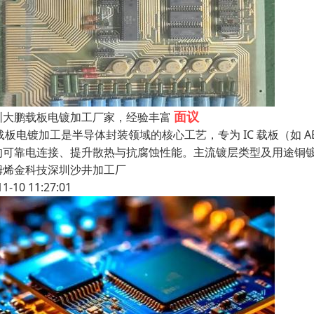
面议
圳大鹏载板电镀加工厂家，经验丰富
 载板电镀加工是半导体封装领域的核心工艺，专为 IC 载板（如 
的可靠电连接、提升散热与抗腐蚀性能。主流镀层类型及用途铜镀
姆烯金科技深圳沙井加工厂
11-10 11:27:01