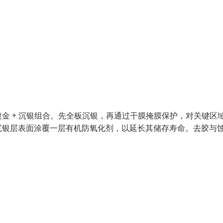
金 + 沉银组合。先全板沉银，再通过干膜掩膜保护，对关键区
沉银层表面涂覆一层有机防氧化剂，以延长其储存寿命。去胶与