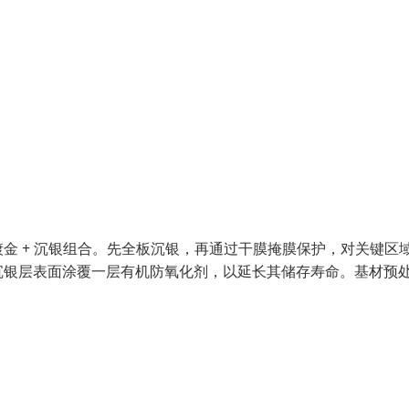
金 + 沉银组合。先全板沉银，再通过干膜掩膜保护，对关键区
沉银层表面涂覆一层有机防氧化剂，以延长其储存寿命。基材预