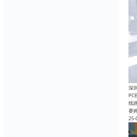
深
P
线
赛
25-