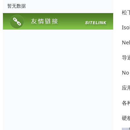
暂无数据
松下
Is
Ne
导
No
应
各
硬