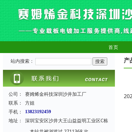
首页
产
站内搜索：
公司：
赛姆烯金科技深圳沙井加工厂
20
联系：
方姐
手机：
13823192459
地址：
深圳宝安区沙井大王山益益明工业区C栋
本站共被浏览过 2711368 次