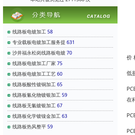
线路板电镀加工
58
专业载板电镀加工服务提
631
沙井福永松岗线路板电镀
70
价
线路板电镀加工厂家
75
低
线路板电镀加工工艺
60
线路板酸性镀铜加工
65
P
线路板氰化物镀银加工
59
在
线路板无氰镀银加工
67
P
线路板化学镀镍金加工
63
线路板热风整平
59
P