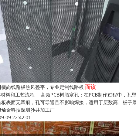
面议
圳横岗线路板热风整平，专业定制线路板
CB材料和工艺流程： 高频PCB树脂塞孔：在PCB制作过程中，
路板表面无凹痕，孔可导通且不影响焊接，适用于层数高、板子厚
姆烯金科技深圳沙井加工厂
09-09 22:42:01