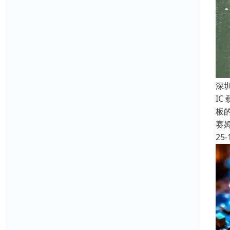
深
IC
板
赛
25-