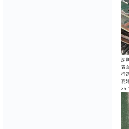
深
表
行
赛
25-