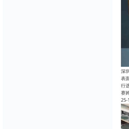
深
表
行
赛
25-