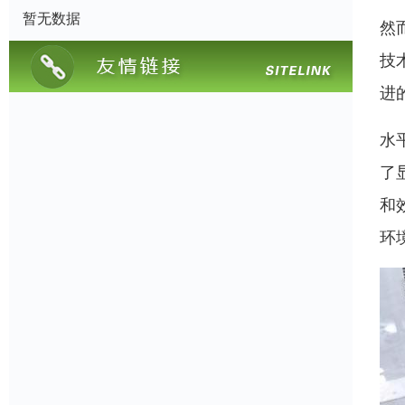
暂无数据
然
技
进
水
了
和
环