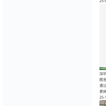
25-
深
图
通
赛
25-