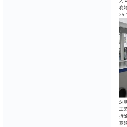
为
赛
25-
深
工
拆
赛