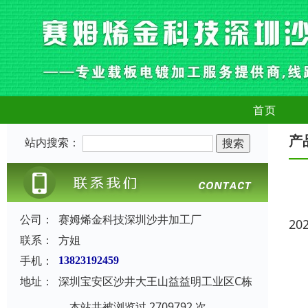
首页
产
站内搜索：
公司：
赛姆烯金科技深圳沙井加工厂
20
联系：
方姐
手机：
13823192459
地址：
深圳宝安区沙井大王山益益明工业区C栋
本站共被浏览过 2709792 次