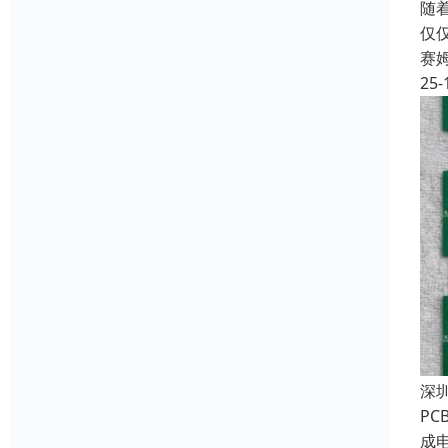
随
仅
赛
25-
深
P
成