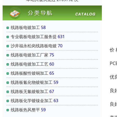
线路板电镀加工
58
专业载板电镀加工服务提
631
沙井福永松岗线路板电镀
70
价
线路板电镀加工厂家
75
P
线路板电镀加工工艺
60
线路板酸性镀铜加工
65
优
线路板氰化物镀银加工
59
良
线路板无氰镀银加工
67
线路板化学镀镍金加工
63
良
线路板热风整平
59